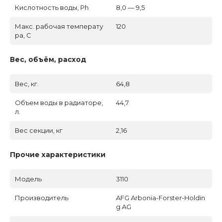
Кислотность воды, Ph
8,0 — 9,5
Макс. рабочая температу
120
ра, C
Вес, объём, расход
Вес, кг.
64,8
Объем воды в радиаторе,
44,7
л.
Вес секции, кг
2,16
Прочие характеристики
Модель
3110
Производитель
AFG Arbonia-Forster-Holdin
g AG