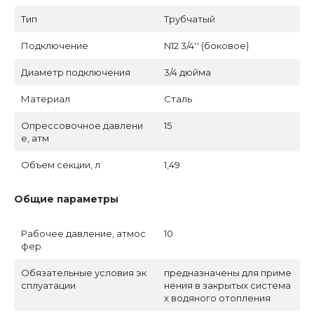
Тип
Трубчатый
Подключение
N12 3/4'' (боковое)
Диаметр подключения
3/4 дюйма
Материал
Сталь
Опрессовочное давлени
15
е, атм
Объем секции, л
1,49
Общие параметры
Рабочее давление, атмос
10
фер
Обязательные условия эк
предназначены для приме
сплуатации
нения в закрытых система
х водяного отопления