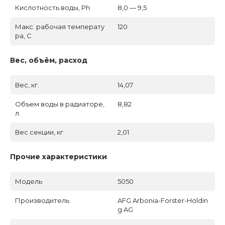
Кислотность воды, Ph
8,0 — 9,5
Макс. рабочая температу
120
ра, C
Вес, объём, расход
Вес, кг.
14,07
Объем воды в радиаторе,
8,82
л.
Вес секции, кг
2,01
Прочие характеристики
Модель
5050
Производитель
AFG Arbonia-Forster-Holdin
g AG