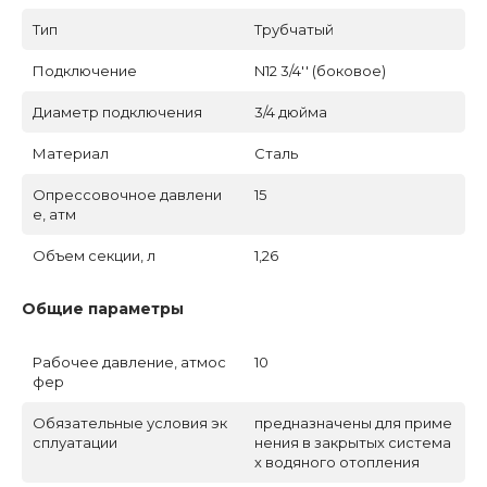
Тип
Трубчатый
Подключение
N12 3/4'' (боковое)
Диаметр подключения
3/4 дюйма
Материал
Сталь
Опрессовочное давлени
15
е, атм
Объем секции, л
1,26
Общие параметры
Рабочее давление, атмос
10
фер
Обязательные условия эк
предназначены для приме
сплуатации
нения в закрытых система
х водяного отопления