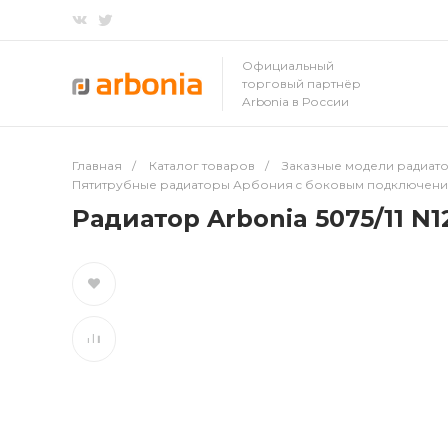
Официальный
торговый партнёр
Arbonia в России
Главная
/
Каталог товаров
/
Заказные модели радиато
Пятитрубные радиаторы Арбония c боковым подключен
Радиатор Arbonia 5075/11 N1