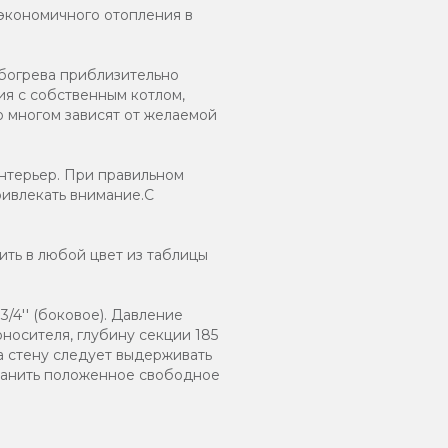
 экономичного отопления в
обогрева приблизительно
ия с собственным котлом,
о многом зависят от желаемой
нтерьер. При правильном
ривлекать внимание.С
ть в любой цвет из таблицы
/4'' (боковое). Давление
оносителя, глубину секции 185
а стену следует выдерживать
хранить положенное свободное