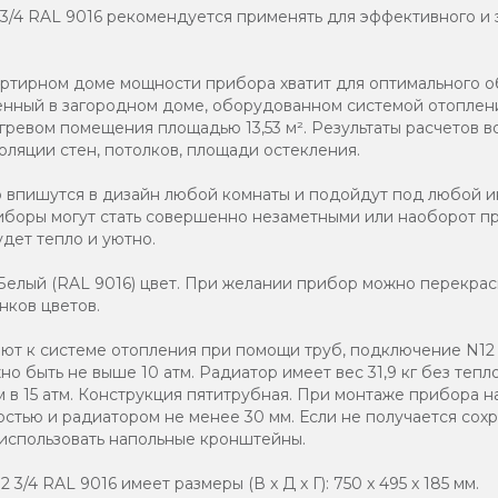
2 3/4 RAL 9016 рекомендуется применять для эффективного и
артирном доме мощности прибора хватит для оптимального 
вленный в загородном доме, оборудованном системой отоплен
гревом помещения площадью 13,53 м². Результаты расчетов в
оляции стен, потолков, площади остекления.
о впишутся в дизайн любой комнаты и подойдут под любой и
иборы могут стать совершенно незаметными или наоборот п
дет тепло и уютно.
елый (RAL 9016) цвет. При желании прибор можно перекраси
нков цветов.
т к системе отопления при помощи труб, подключение N12 3
о быть не выше 10 атм. Радиатор имеет вес 31,9 кг без тепл
 в 15 атм. Конструкция пятитрубная. При монтаже прибора н
стью и радиатором не менее 30 мм. Если не получается со
 использовать напольные кронштейны.
 3/4 RAL 9016 имеет размеры (В x Д x Г): 750 x 495 x 185 мм.