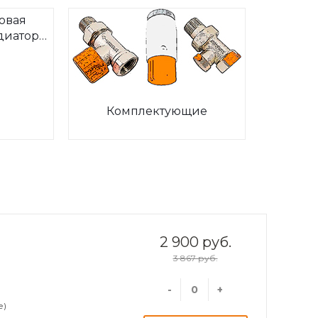
овая
диаторов
ia
Комплектующие
2 900 руб.
3 867 руб.
-
+
е)