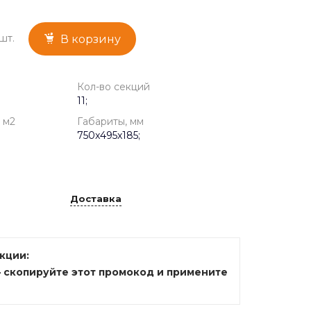
шт.
В корзину
Кол-во секций
11;
 м2
Габариты, мм
750x495x185;
Доставка
акции:
— скопируйте этот промокод и примените