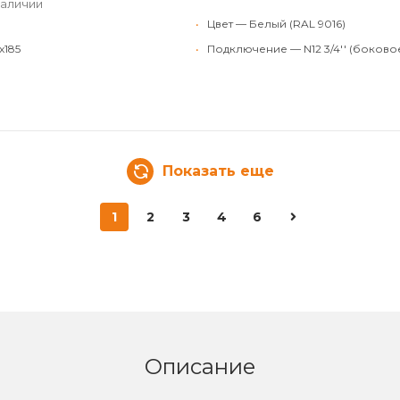
наличии
•
Цвет — Белый (RAL 9016)
x185
•
Подключение — N12 3/4'' (боково
Показать еще
1
2
3
4
6
Описание