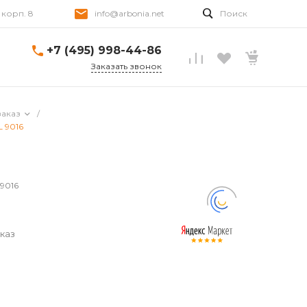
, корп. 8
info@arbonia.net
Поиск
+7 (495) 998-44-86
Заказать звонок
заказ
/
L 9016
 9016
каз