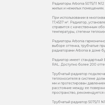
Радиаторы Arbonia 5075/11 N1
жилых и нежилых помещениях.
При использовании в многокв
17,4537 м². Радиатор, устано
справится с качественным обо
температуры, степени теплоиз
Радиаторы Arbonia гармоничн
выборе оттенка, трубчатые пр
радиаторами Аrbonia в доме бу
Радиатор имеет стандартный Б
RAL. Доступно более 200 отте
Трубчатый радиатор подключаю
теплоносителя в системе должн
мм и протестирован давлением
расстояние между ее поверхно
пространство, рекомендуется
Трубчатый радиатор 5075/11 N12