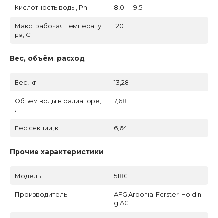
Кислотность воды, Ph
8,0 — 9,5
Макс. рабочая температу
120
ра, C
Вес, объём, расход
Вес, кг.
13,28
Объем воды в радиаторе,
7,68
л.
Вес секции, кг
6,64
Прочие характеристики
Модель
5180
Производитель
AFG Arbonia-Forster-Holdin
g AG