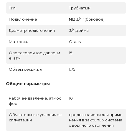
Тип
Трубчатый
Подключение
N12 3/4'' (боковое)
Диаметр подключения
3/4 дюйма
Материал
Сталь
Опрессовочное давлени
15
е, атм
Объем секции, л
1,75
Общие параметры
Рабочее давление, атмос
10
фер
Обязательные условия эк
предназначены для приме
сплуатации
нения в закрытых система
х водяного отопления