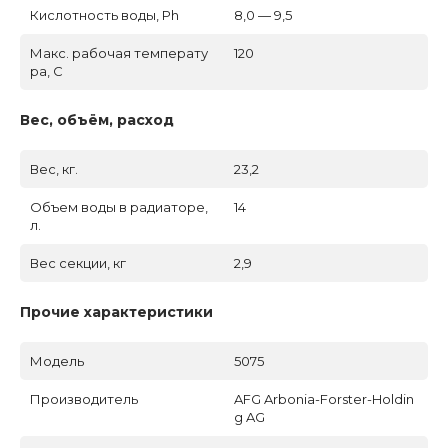
Кислотность воды, Ph
8,0 — 9,5
Макс. рабочая температу
120
ра, C
Вес, объём, расход
Вес, кг.
23,2
Объем воды в радиаторе,
14
л.
Вес секции, кг
2,9
Прочие характеристики
Модель
5075
Производитель
AFG Arbonia-Forster-Holdin
g AG