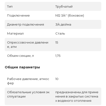
Тип
Трубчатый
Подключение
N12 3/4'' (боковое)
Диаметр подключения
3/4 дюйма
Материал
Сталь
Опрессовочное давлени
15
е, атм
Объем секции, л
1,75
Общие параметры
Рабочее давление, атмос
10
фер
Обязательные условия эк
предназначены для приме
сплуатации
нения в закрытых система
х водяного отопления