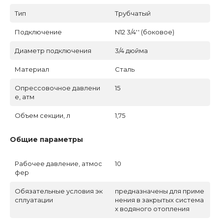
Тип
Трубчатый
Подключение
N12 3/4'' (боковое)
Диаметр подключения
3/4 дюйма
Материал
Сталь
Опрессовочное давлени
15
е, атм
Объем секции, л
1,75
Общие параметры
Рабочее давление, атмос
10
фер
Обязательные условия эк
предназначены для приме
сплуатации
нения в закрытых система
х водяного отопления