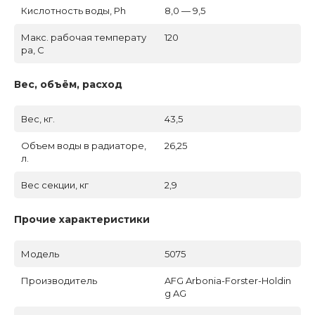
Кислотность воды, Ph
8,0 — 9,5
Макс. рабочая температу
120
ра, C
Вес, объём, расход
Вес, кг.
43,5
Объем воды в радиаторе,
26,25
л.
Вес секции, кг
2,9
Прочие характеристики
Модель
5075
Производитель
AFG Arbonia-Forster-Holdin
g AG